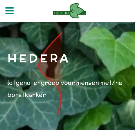
H E D E R A
lotgenotengroep voor mensen met/na
borstkanker