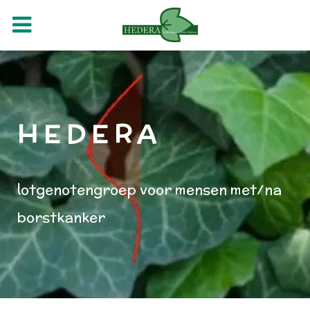
H E D E R A
lotgenotengroep voor mensen met/na
borstkanker