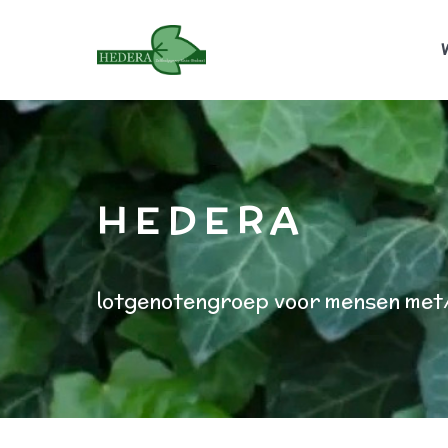
H E D E R A
lotgenotengroep voor mensen met