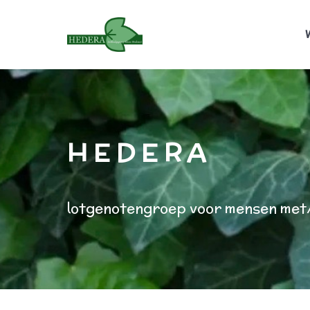
H E D E R A
lotgenotengroep voor mensen met