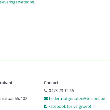
levensgenieter.be
.
rabant
Contact
📞 0473 73 12 66
nstraat 55/102
hedera.lotgenoten@telenet.be
Facebook (privé groep)